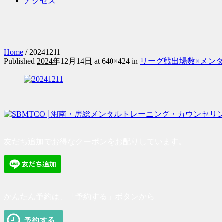
アクセス
Home
/
20241211
Published
2024年12月14日
at 640×424 in
リーグ戦出場数×メン
友だち追加でお得なクーポンをお配りしています。
かんたん予約は、「予約する」ボタンから