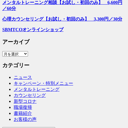
メンタルトレーニング相談【お試し・初回のみ】 6,600円
／60分
心理カウンセリング【お試し・初回のみ】 3,300円／30分
SBMTCOオンラインショップ
アーカイブ
ア
ー
カテゴリー
カ
イ
ニュース
ブ
キャンペーン・特別メニュー
メンタルトレーニング
カウンセリング
新型コロナ
職場復帰
書籍紹介
お客様の声