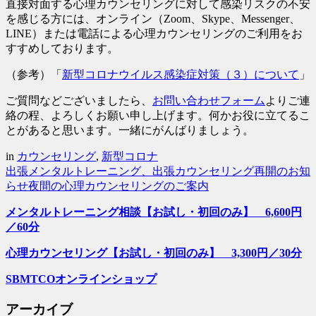
直接対面する心理カウンセリングに対して感染リスクの不安
を感じる方には、オンライン（Zoom、Skype、Messenger、
LINE）または電話による心理カウンセリングのご利用をお
すすめしております。
（参考）「
新型コロナウイルス感染症対策（３）について
」
ご質問などございましたら、
お問い合わせフォーム
よりご連
絡の程、よろしくお願い申し上げます。何かお役に立てるこ
とがあると思います。一緒にがんばりましょう。
in
カウンセリング
,
新型コロナ
出張メンタルトレーニング、出張カウンセリング再開のお知
らせ
夜間の心理カウンセリングのご案内
メンタルトレーニング相談【お試し・初回のみ】 6,600円
／60分
心理カウンセリング【お試し・初回のみ】 3,300円／30分
SBMTCOオンラインショップ
アーカイブ