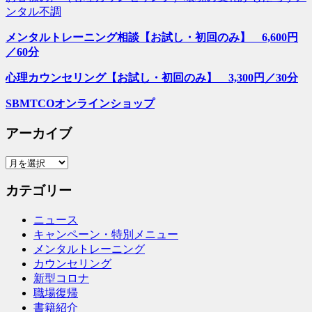
ンタル不調
メンタルトレーニング相談【お試し・初回のみ】 6,600円
／60分
心理カウンセリング【お試し・初回のみ】 3,300円／30分
SBMTCOオンラインショップ
アーカイブ
ア
ー
カテゴリー
カ
イ
ニュース
ブ
キャンペーン・特別メニュー
メンタルトレーニング
カウンセリング
新型コロナ
職場復帰
書籍紹介