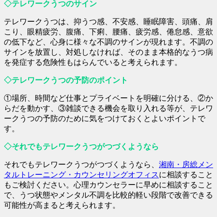
◇テレワークうつのサイン
テレワークうつは、抑うつ感、不安感、睡眠障害、頭痛、肩
こり、眼精疲労、腹痛、下痢、腰痛、疲労感、倦怠感、意欲
の低下など、心身に様々な不調のサインが現れます。不調の
サインを放置し、対処しなければ、そのまま本格的なうつ病
を発症する危険性もはらんでいると考えられます。
◇テレワークうつの予防のポイント
①場所、時間など仕事とプライベートを明確に分ける、②か
らだを動かす、③雑談できる機会を取り入れる等が、テレワ
ークうつの予防のために気をつけておくとよいポイントで
す。
◇それでもテレワークうつがつづくようなら
それでもテレワークうつがつづくようなら、
湘南・房総メン
タルトレーニング・カウンセリングオフィス
に相談すること
もご検討ください。心理カウンセラーに早めに相談すること
で、うつ状態やメンタル不調を比較的軽い段階で改善できる
可能性が高まると考えられます。